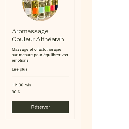
Aromassage
Couleur Althéarah
Massage et olfactothérapie
sur-mesure pour équilibrer vos
émotions.
Lire plus
1 h 30 min
90
90 €
euros
Réserver