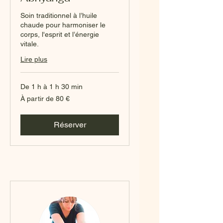
Soin traditionnel à l’huile
chaude pour harmoniser le
corps, l'esprit et l’énergie
vitale.
Lire plus
De 1 h à 1 h 30 min
À
À partir de 80 €
partir
de
80
euros
Réserver