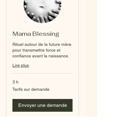
Mama Blessing
Rituel autour de la future mère
pour transmettre force et
confiance avant la naissance.
Lire plus
3 h
Tarifs
Tarifs sur demande
sur
demande
Envoyer une demande