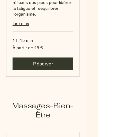
réflexes des pieds pour libérer
la fatigue et rééquilibrer
l'organisme.
Lire plus
1 h 15 min
À
À partir de 45 €
partir
de
45
euros
Réserver
Massages-Bien-
Être