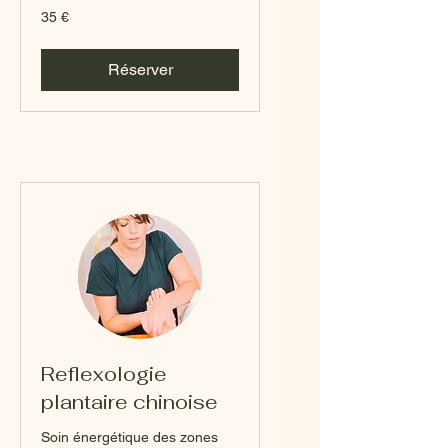
35
35 €
euros
Réserver
Reflexologie
plantaire chinoise
Soin énergétique des zones