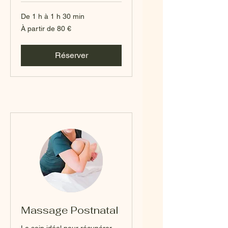
De 1 h à 1 h 30 min
À
À partir de 80 €
partir
de
80
euros
Réserver
Massage Postnatal