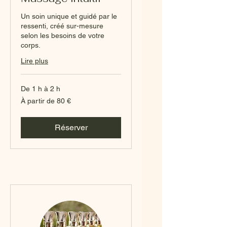
Un soin unique et guidé par le
ressenti, créé sur-mesure
selon les besoins de votre
corps.
Lire plus
De 1 h à 2 h
À
À partir de 80 €
partir
de
80
euros
Réserver