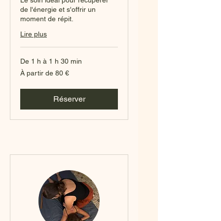
Le soin idéal pour récupérer
de l'énergie et s'offrir un
moment de répit.
Lire plus
De 1 h à 1 h 30 min
À
À partir de 80 €
partir
de
80
euros
Réserver