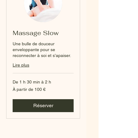
Massage Slow
Une bulle de douceur
enveloppante pour se
reconnecter à soi et s'apaiser.
Lire plus
De 1 h 30 min à 2 h
À
À partir de 100 €
partir
de
100
euros
Réserver