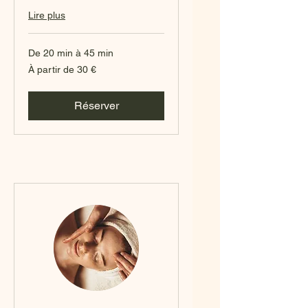
Lire plus
De 20 min à 45 min
À
À partir de 30 €
partir
de
30
euros
Réserver