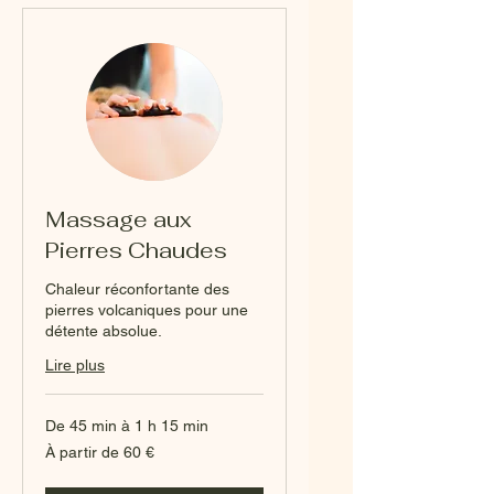
Massage aux
Pierres Chaudes
Chaleur réconfortante des
pierres volcaniques pour une
détente absolue.
Lire plus
De 45 min à 1 h 15 min
À
À partir de 60 €
partir
de
60
euros