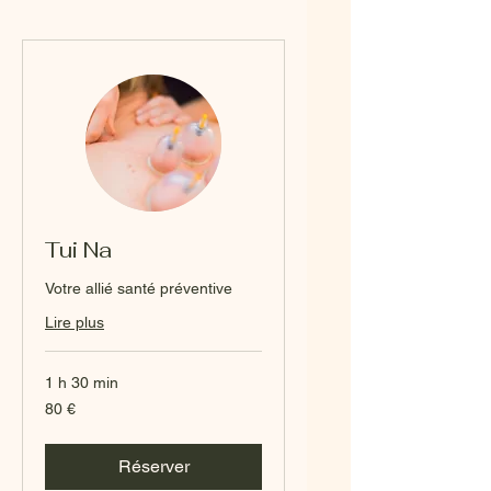
Tui Na
Votre allié santé préventive
Lire plus
1 h 30 min
80
80 €
euros
Réserver