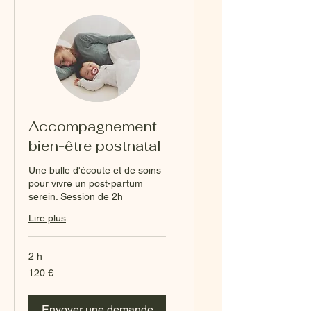
Accompagnement
bien-être postnatal
Une bulle d'écoute et de soins
pour vivre un post-partum
serein. Session de 2h
Lire plus
2 h
120
120 €
euros
Envoyer une demande