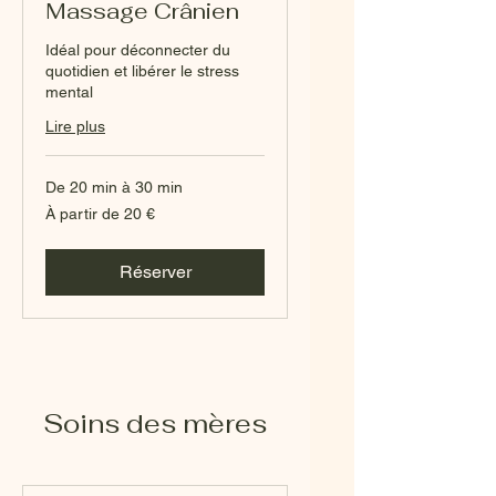
Massage Crânien
Idéal pour déconnecter du
quotidien et libérer le stress
mental
Lire plus
De 20 min à 30 min
À
À partir de 20 €
partir
de
20
euros
Réserver
Soins des mères