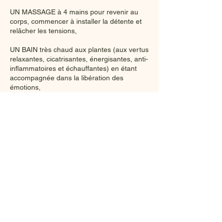
UN MASSAGE à 4 mains pour revenir au
corps, commencer à installer la détente et
relâcher les tensions,
UN BAIN très chaud aux plantes (aux vertus
relaxantes, cicatrisantes, énergisantes, anti-
inflammatoires et échauffantes) en étant
accompagnée dans la libération des
émotions,
UN TEMPS DE SUDATION (accompagné de
chants, musiques ou d'une méditation)
UN SERRAGE du corps en 7 points avec le
châle Rebozo inspiré de la tradition
mexicaine pour fermer le rituel et repartir
plus légère mais ancrée.
Traditionellement, il est donné à 4 mains
(par 2 femmes), mais je le propose aussi à
2 mains.