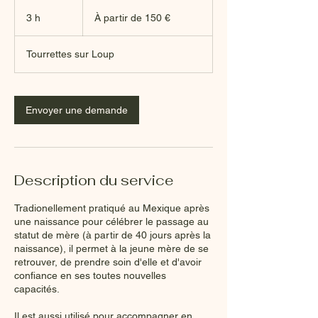
À
partir
3 h
3
À partir de 150 €
de
150
h
euros
Tourrettes sur Loup
Envoyer une demande
Description du service
Tradionellement pratiqué au Mexique après
une naissance pour célébrer le passage au
statut de mère (à partir de 40 jours après la
naissance), il permet à la jeune mère de se
retrouver, de prendre soin d'elle et d'avoir
confiance en ses toutes nouvelles
capacités.
Il est aussi utilisé pour accompagner en