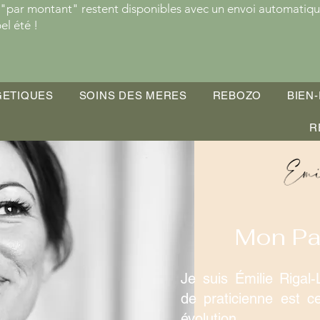
 "par montant" restent disponibles avec un envoi automatiqu
el été !
GETIQUES
SOINS DES MERES
REBOZO
BIEN-
R
Mon Pa
Je suis Émilie Rigal-
de praticienne est ce
évolution.