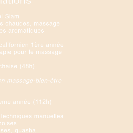
ations
el Siam
es chaudes, massage
es aromatiques
californien 1ère année
apie pour le massage
chaise (48h)
cien massage-bien-être
ème année (112h)
 Techniques manuelles
noises
uses, guasha