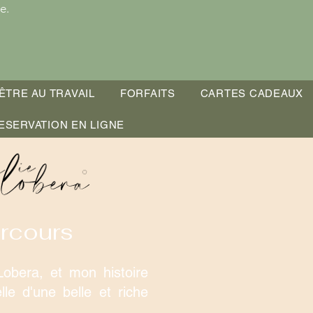
e.
ÊTRE AU TRAVAIL
FORFAITS
CARTES CADEAUX
ESERVATION EN LIGNE
rcours
Lobera, et mon histoire
lle d'une belle et riche