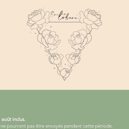
 août inclus.
 ne pourront pas être envoyés pendant cette période.