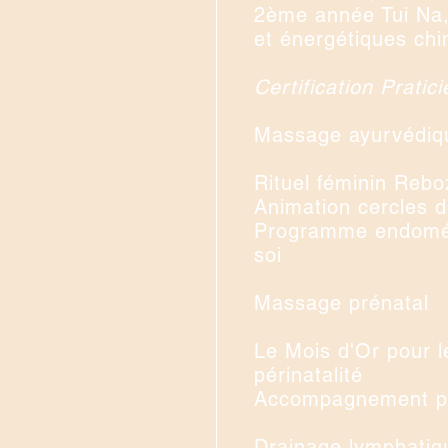
2ème année Tui Na,
et énergétiques ch
Certification Prati
Massage ayurvédiq
Rituel féminin Reb
Animation cercles 
Programme endomét
soi
Massage prénatal
Le Mois d'Or pour l
périnatalité
Accompagnement po
Drainage lymphati