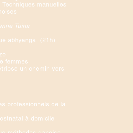
 Techniques manuelles
inoises
cienne Tuina
ue abhyanga (21h)
ozo
de femmes
riose un chemin vers
es professionnels de la
stnatal à domicile
que méthodes danoise