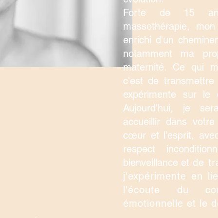
Forte de 15 an
massothérapie, mon
enrichi d'un chemine
notamment ma prop
maternité. Ce qui m
c'est de transmettre
expérimente sur le 
Aujourd'hui, je se
accueillir dans votre
cœur et l'esprit, ave
respect inconditio
bienveillance et
de tr
j'expérimente en li
l'écoute du cor
émotionnelle et le d