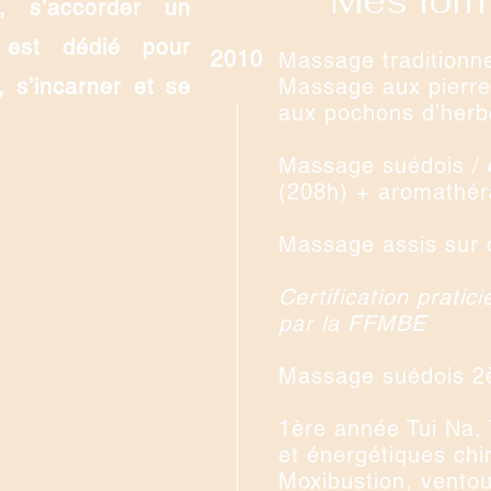
Mes form
, s’accorder un
 est dédié pour
2010
Massage traditionn
, s’incarner et se
Massage aux pierr
aux pochons d’herb
Massage suédois / 
(208h) + aromathér
Massage assis sur 
Certification prati
par la FFMBE
Massage suédois 2
1ère année Tui Na,
et énergétiques chi
Moxibustion, vento