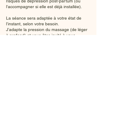
risques de dépression post-partum (ou
l'accompagner si elle est déjà installée).
La séance sera adaptée à votre état de
l’instant, selon votre besoin.
J’adapte la pression du massage (de léger
à profond) et vous êtes invité à vous
exprimer à tout moment durant votre soin
(inconfort, ajustement de la pression,
installation, ect...)
Un serrage du bassin avec le tissu Rebozo
pourra être réalisé au besoin.
​​Huile neutre si allaitement. Possibilité de
donner la tétée durant le soin. Possible au
cabinet ou à domicile (me contacter).
Politique d'annulation
Pour annuler ou reporter, merci de me