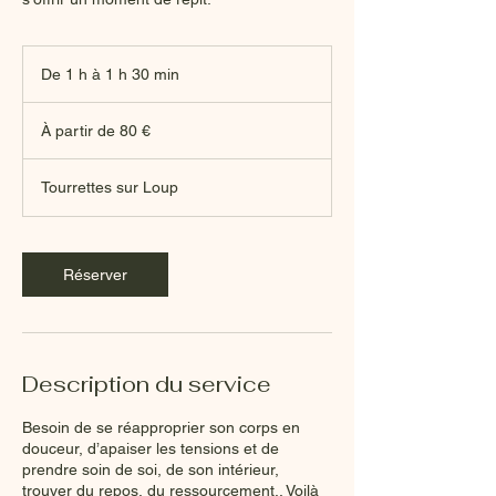
De 1 h à 1 h 30 min
D
e
À
1
partir
À partir de 80 €
de
à
80
1
euros
3
Tourrettes sur Loup
0
m
i
n
Réserver
Description du service
Besoin de se réapproprier son corps en
douceur, d’apaiser les tensions et de
prendre soin de soi, de son intérieur,
trouver du repos, du ressourcement.. Voilà